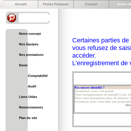
Accueil
Fiches Pratiques
Contact
Accés cl
Notre concept
Certaines parties de 
Nos équipes
vous refusez de saisir
accéder.
Nos prestations
L'enregistrement de v
Devis
Comptabilité
Audit
Pas encore identifié ?
Enregistrez-vous c'est gratuit.
Votre enregistrement est assimilé à une vis
Liens Utiles
Nous vous demandons donc de décliner vot
recontacter pour vous faire une propositio
Ide
Remerciements
Plan du site